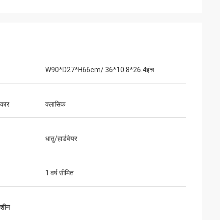
W90*D27*H66cm/ 36*10.8*26.4इंच
रकार
क्लासिक
धातु/हार्डवेयर
1 वर्ष सीमित
मशीन