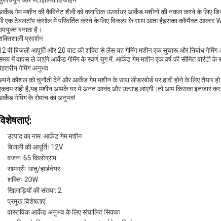
सुरुचिपूर्ण और स्टाइलिश डिजाइन
आर्केड गेम मशीन की कैबिनेट शैली को क्लासिक ऊर्ध्वाधर आर्केड मशीनों की नकल करने के लिए 
भी एक टेबलटॉप कंसोल में परिवर्तित करने के लिए विकल्प के साथ आता हैइसका कॉम्पैक्ट
उपयुक्त बनाता है।
शक्तिशाली प्रदर्शन
12 वी बिजली आपूर्ति और 20 वाट की शक्ति से लैस यह गेमिंग मशीन एक सुचारू और निर्बाध गेमिंग
समय में वापस ले जाएंगे आर्केड गेमिंग के स्वर्ण युग में. आर्केड गेम मशीन एक वर्ष की सीमित वारंट
बेहतरीन गेमिंग अनुभव
अपने कौशल को चुनौती देने और आर्केड गेम मशीन के साथ लीडरबोर्ड पर हावी होने के लिए तैयार हो 
एकदम सही है,यह मशीन आपके घर में अनंत आनंद और उत्साह लाएगी।तो आप किसका इंतजार कर रहे है
आर्केड गेमिंग के रोमांच का अनुभव!
विशेषताएं:
उत्पाद का नाम: आर्केड गेम मशीन
बिजली की आपूर्तिः 12V
वजनः 65 किलोग्राम
सामग्रीः धातु/हार्डवेयर
शक्तिः 20W
खिलाड़ियों की संख्या: 2
प्रमुख विशेषताएं:
वास्तविक आर्केड अनुभव के लिए संचालित सिक्का