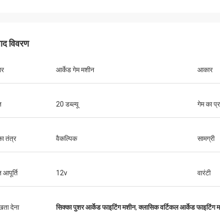
पाद विवरण
ार
आर्केड गेम मशीन
आकार
ि
20 डब्ल्यू
गेम का प्
ा तंत्र
वैकल्पिक
सामग्री
त आपूर्ति
12v
वारंटी
ुखता देना
सिक्का पुशर आर्केड फाइटिंग मशीन
,
क्लासिक वर्टिकल आर्केड फाइटिंग 