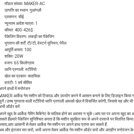
मॉडल संख्याः MAKER-AC
उत्पत्ति का स्थान: गुआंगज़ौ
प्रमाणन: सीई
न्यूनतम आदेश मात्राः 1
कीमत: 400-426$
पैकेजिंग विवरणः लकड़ी का पैकेजिंग
भुगतान की शर्तें: टी/टी, वेस्टर्न यूनियन, पेपैल
आपूर्ति क्षमता: 100
शक्तिः 20W
वजनः 65 किलोग्राम
ध्वनि प्रणाली: स्टीरियो
खेल का प्रकारः क्लासिक
वारंटीः 1 वर्ष सीमित
अपने हाथों में मनोरंजन
MAKER आर्केड गेम मशीन को टिकाऊ और उपयोग करने में आसान बनाने के लिए डिज़ाइन किया गया है
चुनें।उच्च गुणवत्ता वाली स्टीरियो ध्वनि प्रणाली आपको खेल में विसर्जित करेगी, जिससे यह और 
अभी ऑर्डर करें
अपने खुद के आर्केड गेमिंग कैबिनेट के मालिक होने का अवसर न चूकें।आप घर पर अपना खुद का आर्के
सकते हैंहमारे पैकेजिंग सुनिश्चित करता है कि मशीन सुरक्षित रूप से अपने दरवाजे पर वितरित कि
क्षमता,आप आसानी से मेकर आर्केड गेम मशीन पर अपने हाथ प्राप्त कर सकते हैं.
अब और इंतजार मत करो, अभी अपना मेकर आर्केड गेम मशीन ऑर्डर करो और अंतहीन मनोरंजन के घं