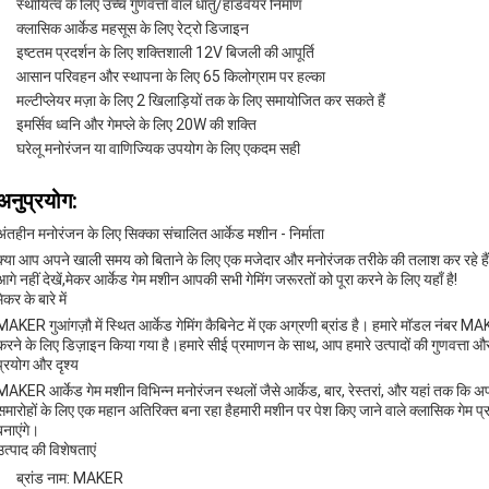
स्थायित्व के लिए उच्च गुणवत्ता वाले धातु/हार्डवेयर निर्माण
क्लासिक आर्केड महसूस के लिए रेट्रो डिजाइन
इष्टतम प्रदर्शन के लिए शक्तिशाली 12V बिजली की आपूर्ति
आसान परिवहन और स्थापना के लिए 65 किलोग्राम पर हल्का
मल्टीप्लेयर मज़ा के लिए 2 खिलाड़ियों तक के लिए समायोजित कर सकते हैं
इमर्सिव ध्वनि और गेमप्ले के लिए 20W की शक्ति
घरेलू मनोरंजन या वाणिज्यिक उपयोग के लिए एकदम सही
अनुप्रयोग:
अंतहीन मनोरंजन के लिए सिक्का संचालित आर्केड मशीन - निर्माता
क्या आप अपने खाली समय को बिताने के लिए एक मजेदार और मनोरंजक तरीके की तलाश कर रहे हैं?
आगे नहीं देखें,मेकर आर्केड गेम मशीन आपकी सभी गेमिंग जरूरतों को पूरा करने के लिए यहाँ है!
मेकर के बारे में
MAKER गुआंगज़ौ में स्थित आर्केड गेमिंग कैबिनेट में एक अग्रणी ब्रांड है। हमारे मॉडल नंबर
करने के लिए डिज़ाइन किया गया है।हमारे सीई प्रमाणन के साथ, आप हमारे उत्पादों की गुणवत्ता और सु
प्रयोग और दृश्य
MAKER आर्केड गेम मशीन विभिन्न मनोरंजन स्थलों जैसे आर्केड, बार, रेस्तरां, और यहां तक कि अप
समारोहों के लिए एक महान अतिरिक्त बना रहा हैहमारी मशीन पर पेश किए जाने वाले क्लासिक गेम प्रका
बनाएंगे।
उत्पाद की विशेषताएं
ब्रांड नाम: MAKER