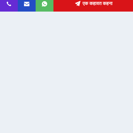
पता
एक कहावत कहना
fanny@slotsgamemachine.com
ईमेल
0086-18665657325
फ़ोन
Guangzhou Maker Industry Co., Ltd.