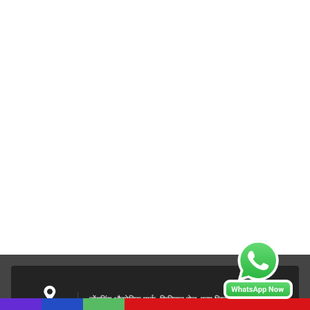
डोंगयिंग औद्योगिक पार्क, शिक्सिन रोड, पन्यू जिला, ग्वांगडोंग, चीन