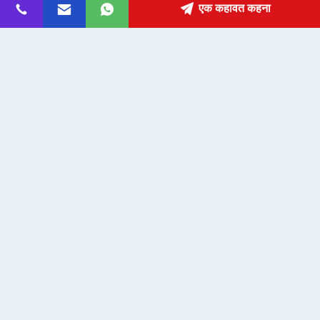
पता
एक कहावत कहना
fanny@slotsgamemachine.com
ईमेल
0086-18665657325
फ़ोन
Guangzhou Maker Industry Co., Ltd.