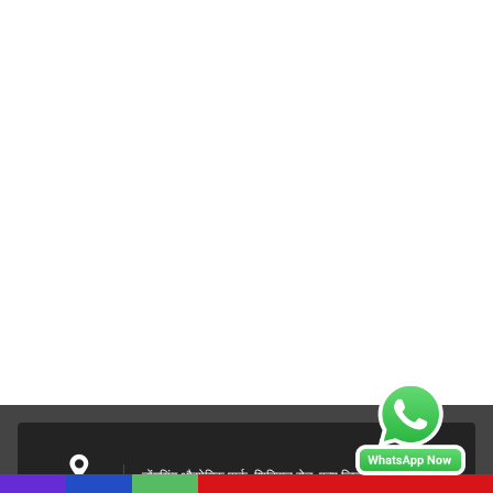
डोंगयिंग औद्योगिक पार्क, शिक्सिन रोड, पन्यू जिला, ग्वांगडोंग, चीन