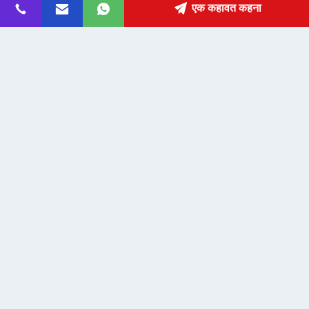
पता
एक कहावत कहना
fanny@slotsgamemachine.com
ईमेल
0086-18665657325
फ़ोन
Guangzhou Maker Industry Co., Ltd.