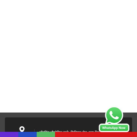
डोंगयिंग औद्योगिक पार्क, शिक्सिन रोड, पन्यू जिला, ग्वांगडोंग, चीन