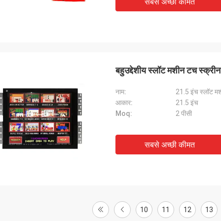
सबसे अच्छी कीमत
बहुउद्देशीय स्लॉट मशीन टच स्क्री
नाम:
21.5 इंच स्लॉट म
आकार:
21.5 इंच
Moq:
2 पीसी
सबसे अच्छी कीमत
10
11
12
13