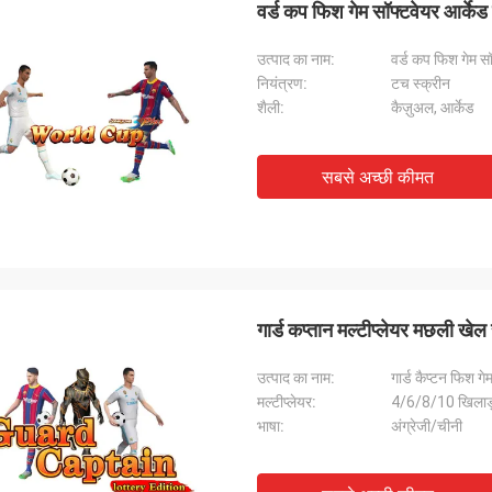
वर्ड कप फिश गेम सॉफ्टवेयर आर्केड 
उत्पाद का नाम:
वर्ड कप फिश गेम स
नियंत्रण:
टच स्क्रीन
शैली:
कैज़ुअल, आर्केड
सबसे अच्छी कीमत
गार्ड कप्तान मल्टीप्लेयर मछली खेल 
उत्पाद का नाम:
गार्ड कैप्टन फिश गे
मल्टीप्लेयर:
4/6/8/10 खिलाड
भाषा:
अंग्रेजी/चीनी