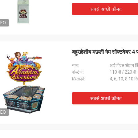
सबसे अच्छी कीमत
DEO
बहुउद्देशीय मछली गेम सॉफ्टवेयर 4 प
नाम:
आईजीएस ओशन किं
वोल्टेज:
110 वी / 220 वी
खिलाड़ी:
4, 6, 10, 8.10 खि
सबसे अच्छी कीमत
DEO